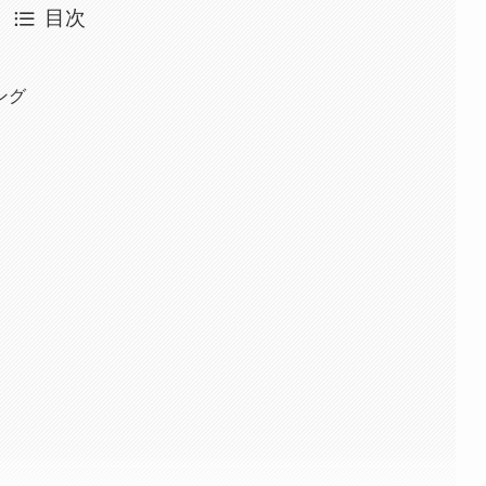
目次
ング